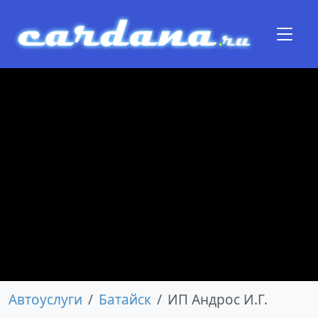
Автоуслуги
Батайск
ИП Андрос И.Г.