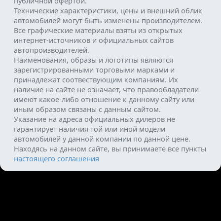
публичной офертой.
Технические характеристики, цены и внешний облик
автомобилей могут быть изменены производителем.
Все графические материалы взяты из открытых
интернет-источников и официальных сайтов
автопроизводителей.
Наименования, образы и логотипы являются
зарегистрированными торговыми марками и
принадлежат соотвествующим компаниям. Их
наличие на сайте не означает, что правообладатели
имеют какое-либо отношение к данному сайту или
иным образом связаны с данным сайтом.
Указание на адреса официальных дилеров не
гарантирует наличия той или иной модели
автомобилей у данной компании по данной цене.
Находясь на данном сайте, вы принимаете все пункты
настоящего соглашения