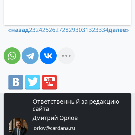
«
назад
23
24
25
26
27
28
29
30
31
32
33
34
далее
»
Ответственный за редакцию
сайта
Дмитрий Орлов
orlov@cardana.ru