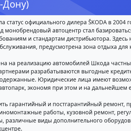
-Дону)
а статус официального дилера ŠKODA в 2004 г
д монобрендовый автоцентр стал базироватьс
бованиям и стандартам дистрибьютора. Здесь 
бслуживания, предусмотрена зона отдыха для 
ена на реализацию автомобилей Шкода частн
партнерами разрабатываются выгодные креди
подержанные. Юридические лица имеют возмо
автопарк, экономя при этом и на дальнейшем 
ть гарантийный и постгарантийный ремонт, п
иномонтажные работы, кузовной ремонт, регул
ры, различные виды дополнительного оборудо
хцентре.