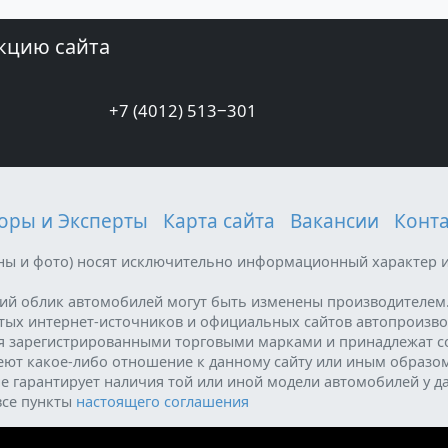
кцию сайта
+7 (4012) 513‒301
оры и Эксперты
Карта сайта
Вакансии
Конт
ены и фото) носят исключительно информационный характер и
ний облик автомобилей могут быть изменены производителем
ытых интернет-источников и официальных сайтов автопроизво
я зарегистрированными торговыми марками и принадлежат с
меют какое-либо отношение к данному сайту или иным образо
е гарантирует наличия той или иной модели автомобилей у д
все пункты
настоящего соглашения