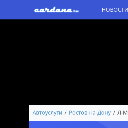
НОВОСТ
Автоуслуги
Ростов-на-Дону
Л-М