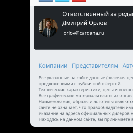
Ответственный за реда
Дмитрий Орлов
orlov@cardana.ru
Компании
Представителям
Авт
Все указанные на сайте данные (включая ц
предложениями с публичной офертой.
Технические характеристики, цены и внеш
Все графические материалы взяты из откр
Наименования, образы и логотипы являютс
сайте не означает, что правообладатели и
Указание на адреса официальных дилеров н
Находясь на данном сайте, вы принимаете 