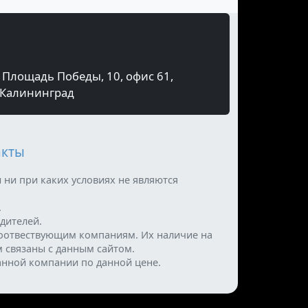
Площадь Победы, 10, офис 61,
Калининград
акты
 ни при каких условиях не являются
.
дителей.
оотвествующим компаниям. Их наличие на
м связаны с данным сайтом.
анной компании по данной цене.