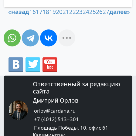
«
назад
16
17
18
19
20
21
22
23
24
25
26
27
далее
»
Ответственный за редакцию
сайта
Дмитрий Орлов
orlov@cardana.ru
+7 (4012) 513‒301
Площадь Победы, 10, офис 61,
Калининград